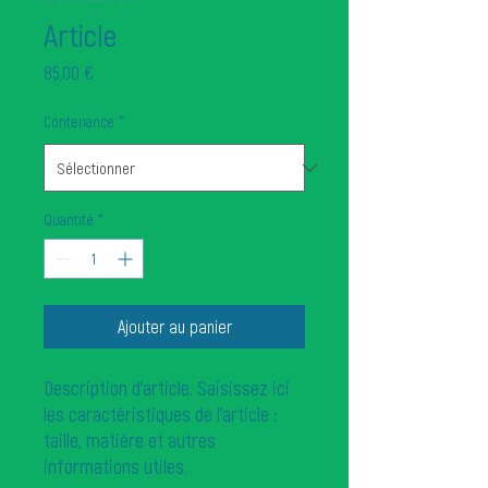
Article
Prix
85,00 €
Contenance
*
Quantité
*
Ajouter au panier
Description d'article. Saisissez ici 
les caractéristiques de l'article : 
taille, matière et autres 
informations utiles.