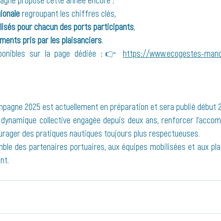
agne propose cette année encore :
ionale
 regroupant les chiffres clés,
alisés pour chacun des ports participants
,
ments pris par les plaisanciers
.
ponibles sur la page dédiée :👉 
https://www.ecogestes-manch
mpagne 2025 est actuellement en préparation et sera publié début 2
la dynamique collective engagée depuis deux ans, renforcer l’acc
urager des pratiques nautiques toujours plus respectueuses.
ble des partenaires portuaires, aux équipes mobilisées et aux plai
nt. 