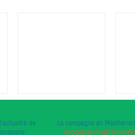
l'actualité de
La campagne en Méditerran
campagne :
ecogestes-mediterranee.