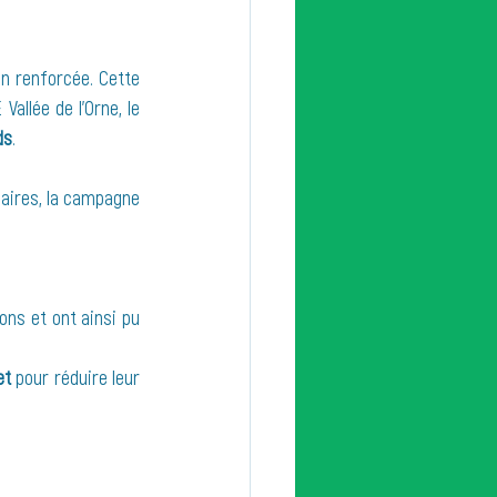
 renforcée. Cette 
llée de l’Orne, le 
ds
.
ns et ont ainsi pu 
et
 pour réduire leur 