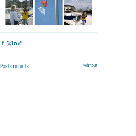
Posts récents
Voir tout